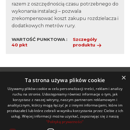
razem z oszczędnością czasu potrzebnego do
wykonania instalacji – pozwala
zrekompensować koszt zakupu rozdzielacza i
dodatkowych metrów rury.
WARTOŚĆ PUNKTOWA :
Szczegóły
40 pkt
produktu
×
Ta strona używa plików cookie
Używamy plików cookie w celu personalizacji treści, reklam i analizy
ruchu na stronie. Udostępniamy również informacje o tym, jak
pobierz
aplikację
korzystasz z naszej witryny, naszym partnerom reklamowym i
mobilną
analitycznym, którzy mogą łączyć je z innymi informacjami, które im
przekazałeś lub które zebrali w wyniku korzystania przez Ciebie z ich
usług. Więcej informacji można uzyskać, zapoznając się z naszą
contact@ferrplay.info
"Polityką prywatności"
61 111 0143
(dni powszednie w godz.: 9.00 - 17.00)