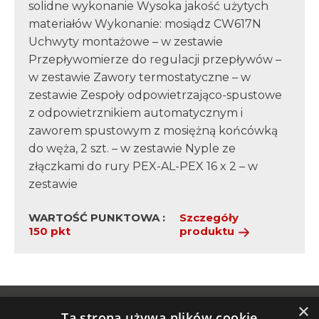
solidne wykonanie Wysoka jakość użytych
materiałów Wykonanie: mosiądz CW617N
Uchwyty montażowe – w zestawie
Przepływomierze do regulacji przepływów –
w zestawie Zawory termostatyczne – w
zestawie Zespoły odpowietrzająco-spustowe
z odpowietrznikiem automatycznym i
zaworem spustowym z mosiężną końcówką
do węża, 2 szt. – w zestawie Nyple ze
złączkami do rury PEX-AL-PEX 16 x 2 – w
zestawie
WARTOŚĆ PUNKTOWA :
Szczegóły
150 pkt
produktu
×
Ta strona używa plików cookie