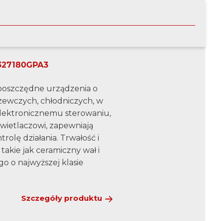
 327180GPA3
oszczędne urządzenia o
rzewczych, chłodniczych, w
elektronicznemu sterowaniu,
ietlaczowi, zapewniają
rolę działania. Trwałość i
akie jak ceramiczny wał i
go o najwyższej klasie
Szczegóły produktu