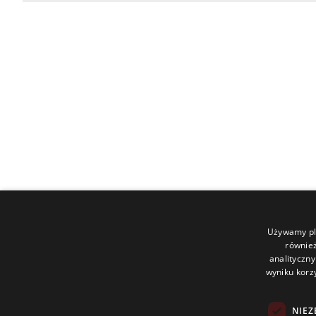
Używamy pli
również
analityczny
wyniku korzy
NIEZ