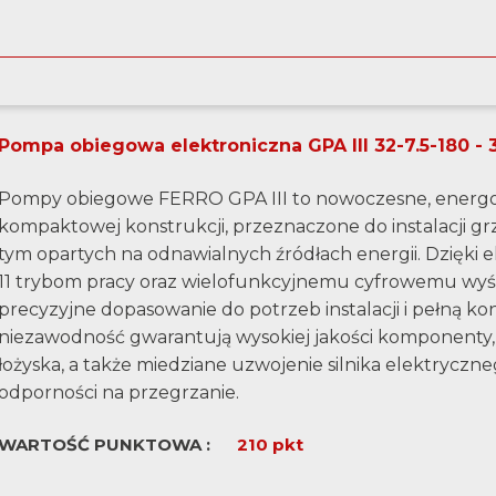
PRODUKTY PREMIOWANE
Pompa obiegowa elektroniczna GPA III 32-7.5-180 -
Pompy obiegowe FERRO GPA III to nowoczesne, energo
kompaktowej konstrukcji, przeznaczone do instalacji g
tym opartych na odnawialnych źródłach energii. Dzięki 
11 trybom pracy oraz wielofunkcyjnemu cyfrowemu wyśw
precyzyjne dopasowanie do potrzeb instalacji i pełną kont
niezawodność gwarantują wysokiej jakości komponenty, t
łożyska, a także miedziane uzwojenie silnika elektryczne
odporności na przegrzanie.
WARTOŚĆ PUNKTOWA :
210 pkt