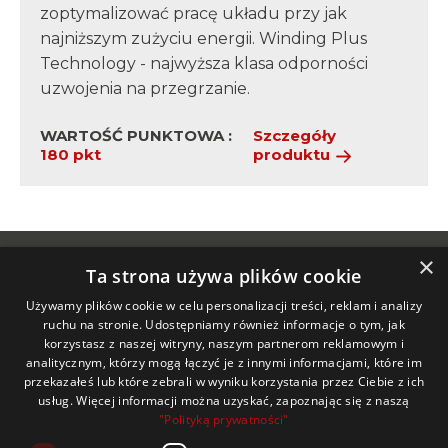
zoptymalizować pracę układu przy jak
najniższym zużyciu energii. Winding Plus
Technology - najwyższa klasa odporności
uzwojenia na przegrzanie.
WARTOŚĆ PUNKTOWA :
Szczegóły
180 pkt
produktu
×
Ta strona używa plików cookie
Używamy plików cookie w celu personalizacji treści, reklam i analizy
ruchu na stronie. Udostępniamy również informacje o tym, jak
pobierz
aplikację
korzystasz z naszej witryny, naszym partnerom reklamowym i
mobilną
analitycznym, którzy mogą łączyć je z innymi informacjami, które im
przekazałeś lub które zebrali w wyniku korzystania przez Ciebie z ich
usług. Więcej informacji można uzyskać, zapoznając się z naszą
contact@ferrplay.info
"Polityką prywatności"
61 111 0143
(dni powszednie w godz.: 9.00 - 17.00)